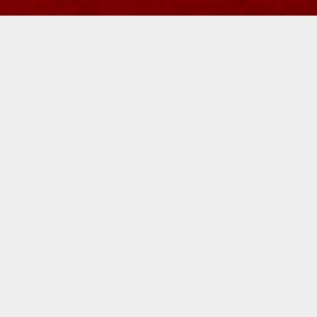
VỀ CHÚNG TÔI
Tự hào
là doanh nghiệp
tiên phong
trong nghiên
cứu và sản xuất các sản
phẩm chuyên dụng phục
vụ
quốc phòng
,
an ninh
và chuyển đổi xanh tại
Việt Nam.
XEM THÊM